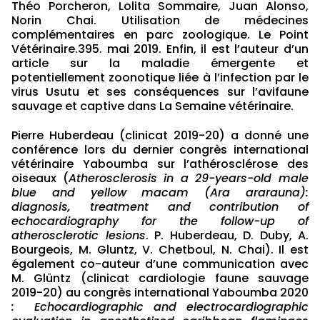
Théo Porcheron, Lolita Sommaire, Juan Alonso,
Norin Chai. Utilisation de médecines
complémentaires en parc zoologique. Le Point
Vétérinaire.395. mai 2019. Enfin, il est l’auteur d’un
article sur la maladie émergente et
potentiellement zoonotique liée à l’infection par le
virus Usutu et ses conséquences sur l’avifaune
sauvage et captive dans La Semaine vétérinaire.
Pierre Huberdeau (clinicat 2019-20) a donné une
conférence lors du dernier congrès international
vétérinaire Yaboumba sur l’athérosclérose des
oiseaux (
Atherosclerosis in a 29-years-old male
blue and yellow macam (Ara ararauna):
diagnosis, treatment and contribution of
echocardiography for the follow-up of
atherosclerotic lesions
. P. Huberdeau, D. Duby, A.
Bourgeois, M. Gluntz, V. Chetboul, N. Chai). Il est
également co-auteur d’une communication avec
M. Glüntz (clinicat cardiologie faune sauvage
2019-20) au congrès international Yaboumba 2020
: Echocardiographic and electrocardiographic