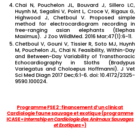
Chai N, Pouchelon JL, Bouvard J, Sillero LC,
Huynh M, Segalini V, Point L, Croce V, Rigaux G,
Highwood J, Chetboul V. Proposed simple
method for electrocardiogram recording in
free-ranging asian elephants (Elephas
Maximus). J Zoo WildlMed. 2016 Mar;47(1):6-11.
Chetboul V, Gouni V, Tissier R, Soto MJ, Huynh
M, Pouchelon JL, Chai N. Feasibility, Within-Day
and Between-Day Variability of Transthoracic
Echocardiography in Sloths (Bradypus
Variegatus and Choloepus Hoffmanni). J Vet
Sci Med Diagn 2017 Dec;6:1-6. doi: 10.4172/2325-
9590.100024.
Programme FSE 2 : financement d’un clinicat
Cardiologie faune sauvage et exotique (programme
ICASE «
Internship en Cardiologie des Animaux Sauvages
et Exotiques
»)