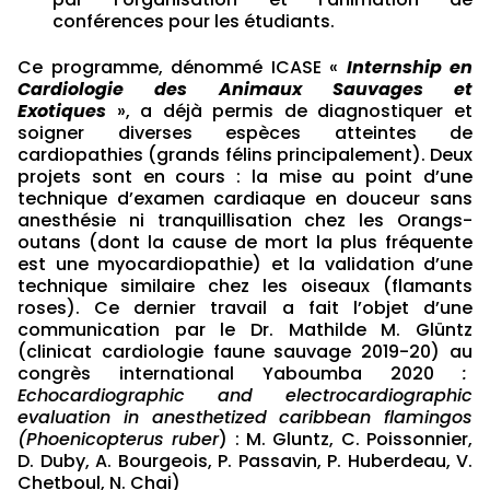
conférences pour les étudiants.
Ce programme, dénommé ICASE «
Internship en
Cardiologie des Animaux Sauvages et
Exotiques
», a déjà permis de diagnostiquer et
soigner diverses espèces atteintes de
cardiopathies (grands félins principalement). Deux
projets sont en cours : la mise au point d’une
technique d’examen cardiaque en douceur sans
anesthésie ni tranquillisation chez les Orangs-
outans (dont la cause de mort la plus fréquente
est une myocardiopathie) et la validation d’une
technique similaire chez les oiseaux (flamants
roses). Ce dernier travail a fait l’objet d’une
communication par le Dr. Mathilde M. Glüntz
(clinicat cardiologie faune sauvage 2019-20) au
congrès international Yaboumba 2020
:
Echocardiographic and electrocardiographic
evaluation in anesthetized caribbean flamingos
(Phoenicopterus ruber
) : M. Gluntz, C. Poissonnier,
D. Duby, A. Bourgeois, P. Passavin, P. Huberdeau, V.
Chetboul, N. Chai)