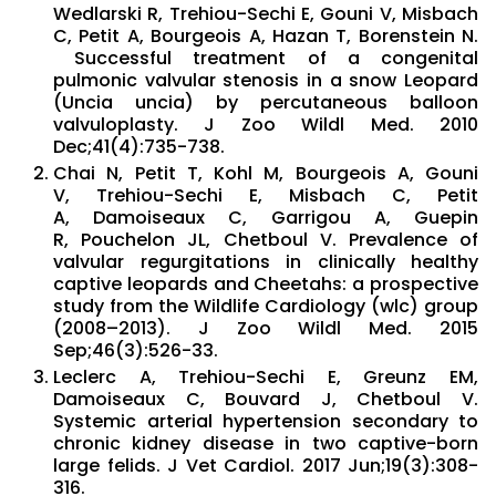
Wedlarski R, Trehiou-Sechi E, Gouni V, Misbach
C, Petit A, Bourgeois A, Hazan T, Borenstein N.
Successful treatment of a congenital
pulmonic valvular stenosis in a snow Leopard
(Uncia uncia) by percutaneous balloon
valvuloplasty. J Zoo Wildl Med. 2010
Dec;41(4):735-738.
Chai N
,
Petit T
,
Kohl M
,
Bourgeois A
,
Gouni
V
,
Trehiou-Sechi E
,
Misbach C
,
Petit
A
,
Damoiseaux C
,
Garrigou A
,
Guepin
R
,
Pouchelon JL
,
Chetboul V
. Prevalence of
valvular regurgitations in clinically healthy
captive leopards and Cheetahs: a prospective
study from the Wildlife Cardiology (wlc) group
(2008–2013). J Zoo Wildl Med. 2015
Sep;46(3):526-33.
Leclerc A, Trehiou-Sechi E, Greunz EM,
Damoiseaux C, Bouvard J, Chetboul V.
Systemic arterial hypertension secondary to
chronic kidney disease in two captive-born
large felids. J Vet Cardiol. 2017 Jun;19(3):308-
316.