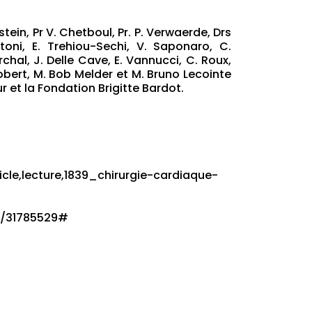
tein, Pr V. Chetboul, Pr. P. Verwaerde, Drs
toni, E. Trehiou-Sechi, V. Saponaro, C.
archal, J. Delle Cave, E. Vannucci, C. Roux,
Robert, M. Bob Melder et M. Bruno Lecointe
 et la Fondation Brigitte Bardot.
icle,lecture,1839_chirurgie-cardiaque-
ed/31785529#