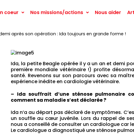
n coeur
Nos missions/actions
Nous aider
Ar
demi après son opération : Ida toujours en grande forme !
Ida, la petite Beagle opérée il y a un an et demi 
première mondiale vétérinaire !) profite désorma
santé. Revenons sur son parcours avec sa maîtres
expérience inédite en cardiologie vétérinaire.
– Ida souffrait d’une sténose pulmonaire c
comment sa maladie s’est déclarée ?
Ida n’a au départ pas déclaré de symptômes. C’est 
un souffle au cœur juvénile. Lors du rappel de se
nous a conseillé de consulter un cardiologue car le
Le cardiologue a diagnostiqué une sténose pulmonai